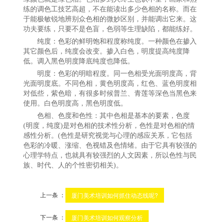
练的调色工技艺高超，不在能读出多少色相的名称。而在
于能极敏锐地辨别众色相的微妙区别，并能调出它来。这
功夫要练，只要不是色盲，色弱等生理缺陷，都能练好。
纯度：色彩的鲜明饱和程度称纯度。一种颜色在掺入
其它颜色后，纯度会改变。掺入白色，明度提高纯度降
低。调入黑色明度降底纯度也降低。
明度：色彩的明暗程度。同一色相受光面明度高，背
光面明度底。不同色相，黄色明度高，红色、蓝色明度相
对低些，紫色暗，有很多时候普兰、青莲等深色当黑色来
使用。白色明度高，黑色明度低。
色相、色度和色性：其中色相是基本的要素，色度
(明度，纯度)是对色相的技术性分析，色性是对色相的情
感性分析。(色性是研究视觉与心理的感应关系，它包括
色彩的冷暖、涨缩、色视错及色情绪。由于它具有较强的
心理学特点，也就具有较强烈的人文因素，所以色性与民
族、时代、人的个性密切相关)。
上一条 ：
厦门美术培训如何抓住动态线呢?
下一条 ：
厦门美术培训如何观察分析