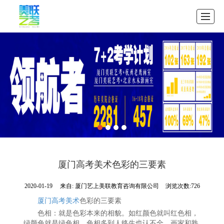
首页
公司介绍
教学案例
招生中心
图库展示
资讯展示
联系我们
首页
厦门高考美术色彩的三要素
2020-01-19
来自:
厦门艺上美联教育咨询有限公司
浏览次数:726
厦门高考美术
色彩的三要素
色相：就是色彩本来的相貌。如红颜色就叫红色相，
绿颜色就是绿色相。色相多到人终生也认不全，画家和熟