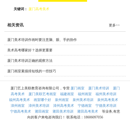
关键词：
厦门高考美术
相关资讯
更多>>
厦门美术培训作画时要注意脑、眼、手的协作
美术高考哪家好？选择更重要
厦门美术培训正确的观察方法
厦门画室素描排短线的一些技巧
厦门艺上美联教育咨询有限公司，专营
厦门画室
厦门美术培训
厦门
高考美术
厦门美联艺考画室
福建画室
福州画室
福州美术培训
福州高考美术
画室哪个好
泉州画室
泉州美术培训
泉州高考美术
漳州画室
漳州美术培训
漳州高考美术
宁德画室
宁德美术培训
宁德高考美术
莆田画室
莆田美术培训
莆田高考美术
等业务,有意
向的客户来电咨询我们！ 联系电话：18606097056