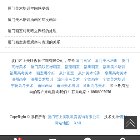
厦门美术培训空间感要强
厦门美术培训油画的层次画法
厦门画室对明暗交界线的处理
厦门画室素描观察与表现的关系
厦门艺上美联教育咨询有限公司，专营
厦门画室
厦门美术培训
厦门
高考美术
厦门美联艺考画室
福建画室
福州画室
福州美术培训
福州高考美术
画室哪个好
泉州画室
泉州美术培训
泉州高考美术
漳州画室
漳州美术培训
漳州高考美术
宁德画室
宁德美术培训
宁德高考美术
莆田画室
莆田美术培训
莆田高考美术
等业务,有意
向的客户来电咨询我们！ 联系电话：18606097056
CopyRight © 版权所有:
厦门艺上美联教育咨询有限公司
技术支持:
魔站
网站地图
XML