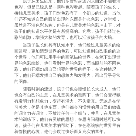
孩子从出生以来，他们尽管对身边的东西还不能看清
色彩，但是已经从是非两种色彩看起。随着孩子的生长，
接触儿童美术，孩子们对色彩有了一个初步的知道。当他
们还不知道自己的眼前出现的东西是什么色彩，这时候，
虽然道不清色彩名称，但是在儿童美术的色彩冲击下，对
孩子们的知道水平仍是有所提高的。究竟，孩子们经过色
彩的刺激，增强大脑的发育，也可以活泼孩子的大脑。
当孩子生长到具有认知水平。他们经过儿童美术的绘
画进程，更加清楚
世界
的色彩，可以知道到自己眼前的这
个
世界
，他们可以用手中的画笔描绘
世界
，在笔下出现
世
界
的色彩缤纷。他们看到
世界
的色彩，面临眼前的不同色
彩，他们开端幻想自己想要的
世界
的样子，在这种情况
下，他们开端发挥自己的想象力和发明力，画出异乎寻常
的图像。
随着时刻的流逝，孩子们也会慢慢长长大成人，他们
也会有自己的主意，在儿童美术的熏陶下，他们会变得赋
有发明力和想象力，变得有活力，不失童真。无论是在学
习美术，仍是其他东西，他们都会习惯性的用自己们敏锐
的调查力去调查，不放过任何一个细节，并且，在儿童美
术的训练下，他们有灵敏的思想，在思考问题时总可以快
速。孩子们在儿童美术的帮助下，在色彩缤纷的
世界
里有
着愉悦的心境，他们会度过快乐而又充实的童年。