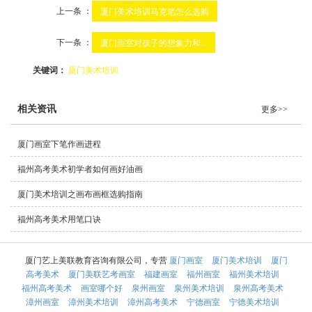
上一条 ：
厦门美术培训马克笔怎么选购
下一条 ：
厦门画室对孩子的想象力和...
关键词：
厦门美术培训
相关资讯
更多>>
厦门画室下笔作画进程
福州高考美术初学者如何画好油画
厦门美术培训之画布画框选购指南
福州高考美术用笔口诀
厦门艺上美联教育咨询有限公司，专营
厦门画室
厦门美术培训
厦门
高考美术
厦门美联艺考画室
福建画室
福州画室
福州美术培训
福州高考美术
画室哪个好
泉州画室
泉州美术培训
泉州高考美术
漳州画室
漳州美术培训
漳州高考美术
宁德画室
宁德美术培训