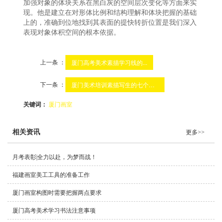
加强对象的体块关系在黑白灰的空间层次变化等方面来实
现。他是建立在对形体比例和结构理解和体块把握的基础
上的，准确到位地找到其表面的提快转折位置是我们深入
表现对象体积空间的根本依据。
上一条 ：
厦门高考美术素描学习线的...
下一条 ：
厦门美术培训素描写生的七个进程
关键词：
厦门画室
相关资讯
更多>>
月考表彰|全力以赴，为梦而战！
福建画室美工工具的准备工作
厦门画室构图时需要把握两点要求
厦门高考美术学习书法注意事项