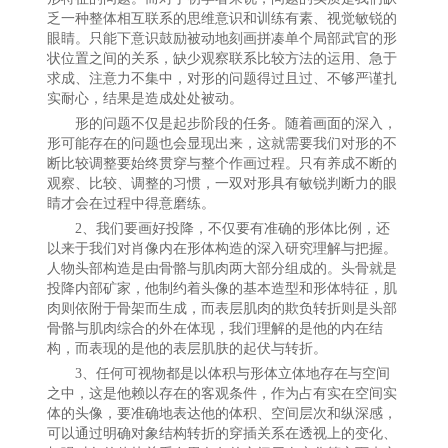
乏一种整体相互联系的思维意识和训练有素、视觉敏锐的
眼睛。只能下意识鼓励被动地刻画拼凑单个局部武官的形
状位置之间的关系，缺少观察联系比较方法的运用、急于
求成、注意力不集中，对形的问题得过且过、不够严谨扎
实耐心，结果是造成处处被动。
形的问题不仅是起步阶段的任务。随着画面的深入，
形可能存在的问题也会显现出来，这就需要我们对形的不
断比较调整要始终贯穿与整个作画过程。只有养成不断的
观察、比较、调整的习惯，一双对形具有敏锐判断力的眼
睛才会在过程中得意磨练。
2、我们要画好投降，不仅要有准确的形体比例，还
以来于我们对肖像内在形体构造的深入研究理解与把握。
人物头部构造是由骨骼与肌肉两大部分组成的。头骨就是
投降内部矿家，他制约着头像的基本造型和形体特征，肌
肉则依附于骨架而生成，而表层肌肉的欺负转折则是头部
骨骼与肌肉综合的外在体现，我们理解的是他的内在结
构，而表现的是他的表层肌肤的起伏与转折。
3、任何可视物都是以体积与形体立体地存在与空间
之中，这是他赖以存在的客观条件，作为占有实在空间实
体的头像，要准确地表达他的体积、空间层次和纵深感，
可以通过明确对象结构转折的穿插关系在透视上的变化、