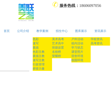
服务热线：
18606097056
首页
公司介绍
教学案例
招生中心
图库展示
资讯展示
色彩
美术高考
户外活动
学校资讯
速写
艺术高中
校内活动
高考资讯
素描
班级设置
学习状态
色彩主教
名校榜
课堂照片
素描主教
荣耀榜
宿舍环境
速写主教
校园环境
行政管理
师资力量