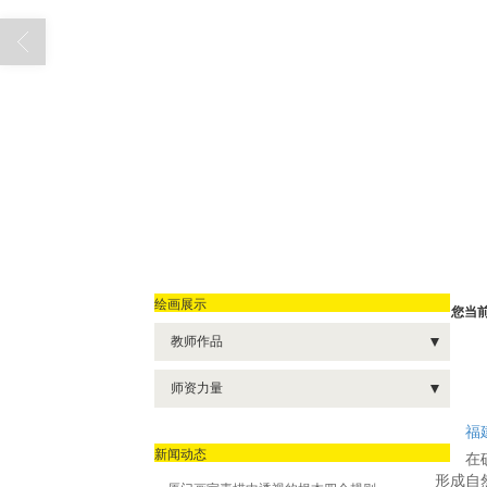
绘画展示
您当
教师作品
- 色彩
师资力量
- 速写
- 校长
福
新闻动态
- 素描
在确立
- 色彩主教
形成自