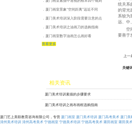
厦门画室素描中透视的根本四个规则
- 素描主教
统关系
厦门画室景象“空间距离”远近不同
的背光
- 速写主教
系较为
厦门美术培训深入阶段需要注意的点
远、中
- 行政管理
厦门美术培训之油画刀的选购指南
空间色
要善于
厦门画室数字油画怎么画好看
查看更多
上一
关键
相关资讯
厦门美术培训素描的步骤要求
厦门美术培训之画布画框选购指南
厦门艺上美联教育咨询有限公司，专营
厦门画室
厦门美术培训
厦门高考美术
厦门美
漳州美术培训
漳州高考美术
宁德画室
宁德美术培训
宁德高考美术
莆田画室
莆田美