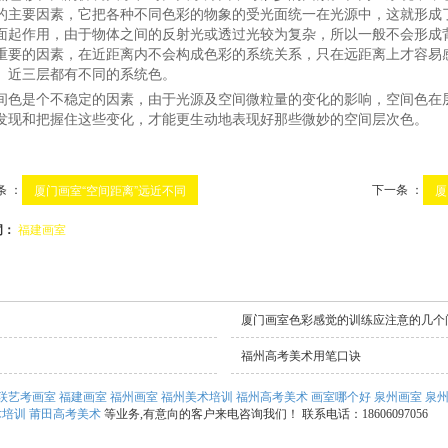
的主要因素，它把各种不同色彩的物象的受光面统一在光源中，这就形成
面起作用，由于物体之间的反射光或透过光较为复杂，所以一般不会形成
重要的因素，在近距离内不会构成色彩的系统关系，只在远距离上才容易感
、近三层都有不同的系统色。
是个不稳定的因素，由于光源及空间微粒量的变化的影响，空间色在层
发现和把握住这些变化，才能更生动地表现好那些微妙的空间层次色。
条 ：
下一条 ：
厦门画室“空间距离”远近不同
厦
词：
福建画室
厦门画室色彩感觉的训练应注意的几个
福州高考美术用笔口诀
联艺考画室
福建画室
福州画室
福州美术培训
福州高考美术
画室哪个好
泉州画室
泉
术培训
莆田高考美术
等业务,有意向的客户来电咨询我们！ 联系电话：18606097056