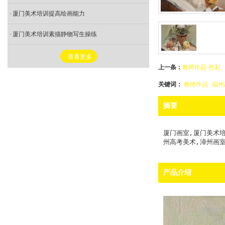
厦门美术培训提高绘画能力
- 行政管理
厦门美术培训素描静物写生操练
查看更多
上一条：
教师作品-色彩
关键词：
教师作品
福州
摘要
厦门画室,厦门美术培
州高考美术,漳州画室
产品介绍