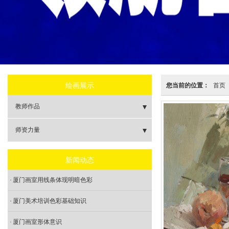
绘画展示
您当前的位置：
首页
教师作品
- 色彩
师资力量
- 速写
- 校长
新闻动态
- 素描
- 色彩主教
厦门画室用线条体现明暗色彩
- 素描主教
厦门美术培训色彩基础知识
厦门画室形体意识
- 速写主教