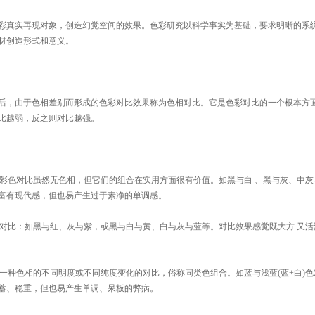
真实再现对象，创造幻觉空间的效果。色彩研究以科学事实为基础，要求明晰的系统
材创造形式和意义。
由于色相差别而形成的色彩对比效果称为色相对比。它是色彩对比的一个根本方面
对比越弱，反之则对比越强。
彩色对比虽然无色相，但它们的组合在实用方面很有价值。如黑与白 、黑与灰、中
富有现代感，但也易产生过于素净的单调感。
对比：如黑与红、灰与紫，或黑与白与黄、白与灰与蓝等。对比效果感觉既大方 又
一种色相的不同明度或不同纯度变化的对比，俗称同类色组合。如蓝与浅蓝(蓝+白)色对
蓄、稳重，但也易产生单调、呆板的弊病。