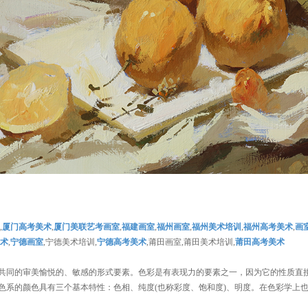
,
厦门高考美术
,
厦门美联艺考画室
,
福建画室
,
福州画室
,
福州美术培训
,
福州高考美术
,
画
术
,
宁德画室
,宁德美术培训,
宁德高考美术
,莆田画室,莆田美术培训,
莆田高考美术
共同的审美愉悦的、敏感的形式要素。色彩是有表现力的要素之一，因为它的性质直
色系的颜色具有三个基本特性：色相、纯度(也称彩度、饱和度)、明度。在色彩学上