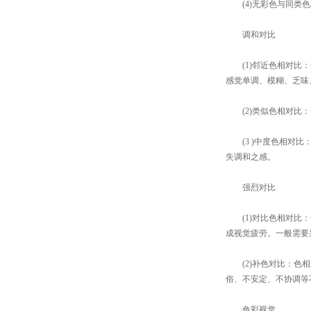
(4)无彩色与同类色
调和对比
(1)邻近色相对比：
感觉单调、模糊、乏味
(2)类似色相对比：
(3 )中度色相对比
失调和之感。
强烈对比
(1)对比色相对比：
成视觉疲劳。一般需要
(2)补色对比：色相
俗、不安定、不协调等
色彩视觉