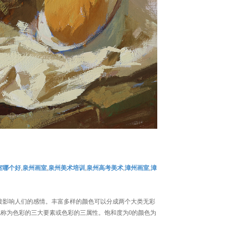
室哪个好
,
泉州画室
,
泉州美术培训
,
泉州高考美术
,
漳州画室
,
漳
接影响人们的感情。丰富多样的颜色可以分成两个大类无彩
也称为色彩的三大要素或色彩的三属性。饱和度为0的颜色为