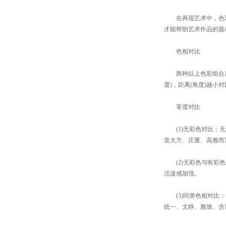
在再现艺术中，色彩
才能帮助艺术作品的题
色相对比
两种以上色彩组合后，
度)，距离(角度)越小
零度对比
(1)无彩色对比：无
觉大方、庄重、高雅而
(2)无彩色与有彩色
活泼感加强。
(3)同类色相对比：
统一、文静、雅致、含