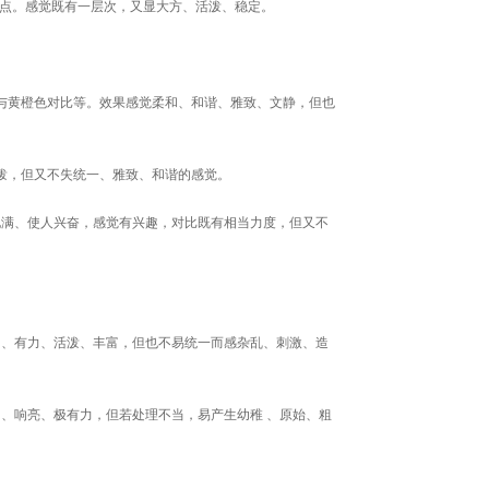
优点。感觉既有一层次，又显大方、活泼、稳定。
与黄橙色对比等。效果感觉柔和、和谐、雅致、文静，但也
泼，但又不失统一、雅致、和谐的感觉。
饱满、使人兴奋，感觉有兴趣，对比既有相当力度，但又不
目、有力、活泼、丰富，但也不易统一而感杂乱、刺激、造
目、响亮、极有力，但若处理不当，易产生幼稚 、原始、粗