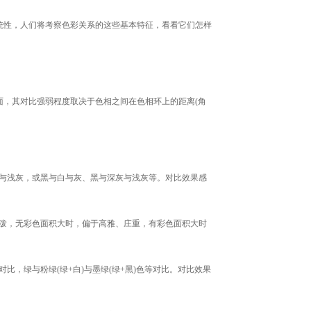
性，人们将考察色彩关系的这些基本特征，看看它们怎样
，其对比强弱程度取决于色相之间在色相环上的距离(角
灰与浅灰，或黑与白与灰、黑与深灰与浅灰等。对比效果感
活泼，无彩色面积大时，偏于高雅、庄重，有彩色面积大时
比，绿与粉绿(绿+白)与墨绿(绿+黑)色等对比。对比效果