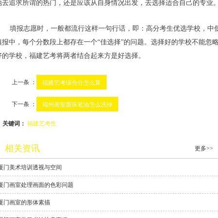
地去追求所谓的热门，还是应该从自身情况出发，去选择适合自己的专业
填报志愿时，一般都流行这样一句行话，即：高分考生优选学校，中
填报中，每个分数段上都存在一个“佳选择”的问题。选择好的学校不能忽
好的学校，福建艺考将两者结合起来方是好选择。
上一条 ：
福建艺考综合分怎么算
下一条 ：
福州画室圆珠笔油怎么洗掉
关键词：
福建艺考生
相关资讯
更多>>
厦门美术培训透视与空间
厦门画室处理画面的色彩问题
厦门画室的形体素描