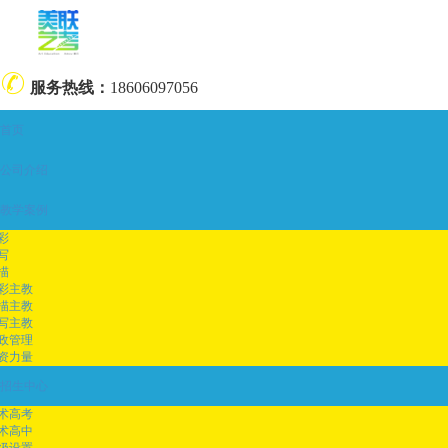
服务热线：
18606097056
首页
公司介绍
教学案例
彩
写
描
彩主教
描主教
写主教
政管理
资力量
招生中心
术高考
术高中
级设置