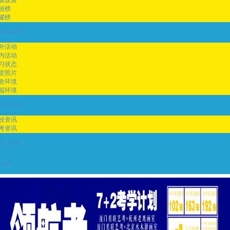
校榜
耀榜
图库展示
外活动
内活动
习状态
堂照片
舍环境
园环境
资讯展示
校资讯
考资讯
联系我们
首页