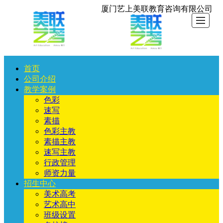
厦门艺上美联教育咨询有限公司
首页
首
公
教
招
图
资
联
首
公司介绍
教学案例
页
司
学
生
库
讯
系
页
色彩
速写
素描
介
案
中
展
展
我
色彩主教
素描主教
绍
例
心
示
示
们
速写主教
行政管理
师资力量
招生中心
美术高考
艺术高中
班级设置