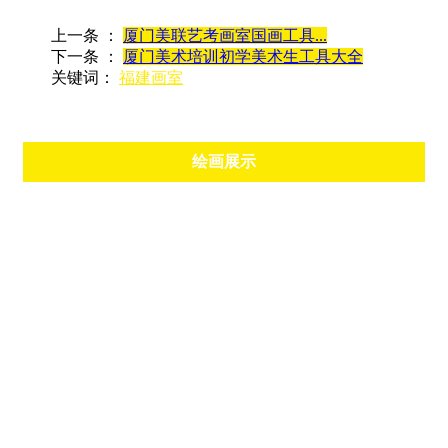
上一条 ：
厦门美联艺考画室国画工具...
下一条 ：
厦门美术培训初学美术生工具大全
关键词：
福建画室
绘画展示
师资力量
校长
教师作品
色彩主教
色彩
素描主教