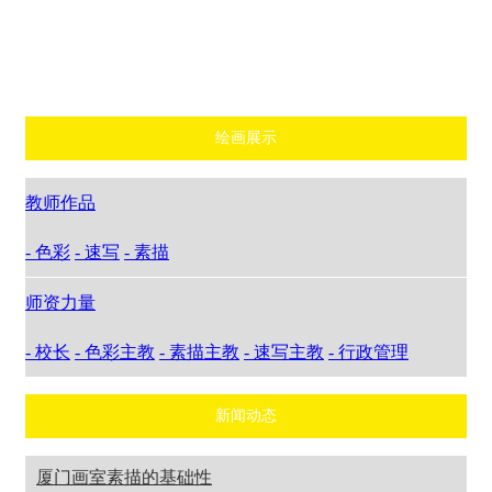
速写
速写主教
素描
行政管理
绘画展示
教师作品
- 色彩
- 速写
- 素描
师资力量
- 校长
- 色彩主教
- 素描主教
- 速写主教
- 行政管理
新闻动态
厦门画室素描的基础性