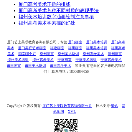
厦门高考美术正确的排线
厦门高考美术各种不同材质的表现手法
福州美术培训数字油画绘制注意事项
福州高考美术学素描的好处
厦门艺上美联教育咨询有限公司，专营
厦门画室
厦门美术培训
厦门高考
美术
厦门美联艺考画室
福建画室
福州画室
福州美术培训
福州高考
美术
画室哪个好
泉州画室
泉州美术培训
泉州高考美术
漳州画室
漳州美术培训
漳州高考美术
宁德画室
宁德美术培训
宁德高考美术
莆田画室
莆田美术培训
莆田高考美术
等业务,有意向的客户来电咨询我
们！ 联系电话：18606097056
CopyRight © 版权所有:
厦门艺上美联教育咨询有限公司
技术支持:
魔站
网
站地图
XML