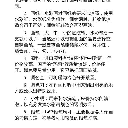
制。
2、画纸：水彩画对画纸的要求比较高，使用
水彩纸。水彩纸分为粗纹、细纹两种。粗纹纸较
适合画干画法，细纹纸较适合画湿画法。
3、画笔：大、中、小的底纹笔、水彩笔各一
支就可以了。当然还可以根据画面的需要选择或
自制画笔。一般要求画笔能储藏水份、有弹性，
适合涂、写、勾、点为好。
4、颜料：进口颜料有“温莎”和“牛顿”牌，但
价格较高。国产的“玛莉”牌质量较好，价格便
宜。黑色要尽量少用，它容易把画面搞脏。
5、调色盒：可将暖与冷色分开放置。
6、调色刀：在作画过程中用来刮出明亮的地
方或涂抹出特殊效果。
7、小水桶：用来装水洗笔，应保持水的清
澈，以充分发挥水彩画颜色的透明效果。
8、铅笔：1-6B铅笔均可，主要根据各人作画
的习惯而定。初学者可用较硬的铅笔打稿。