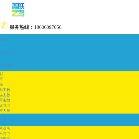
服务热线：
18606097056
首页
公司介绍
教学案例
彩
写
描
彩主教
描主教
写主教
政管理
资力量
招生中心
术高考
术高中
级设置