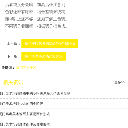
后看纯度分亮暗，前高后低注意到。
色彩还应有呼应，结合整调来统稿。
懂得以上还不够，还须了解主色调。
不同调子看面积，根据调子把色找。
上一条 ：
厦门美联艺考画室的5点色彩静物
下一条 ：
厦门高考美术的调改方法
关键词：
厦门高考美术
相关资讯
更多>>
厦门美术培训静物中的明暗关系受几个因素影响
厦门美术培训少儿的四个阶段
厦门高考美术速写主要是两种形式
厦门美术培训身体条件及健康要求